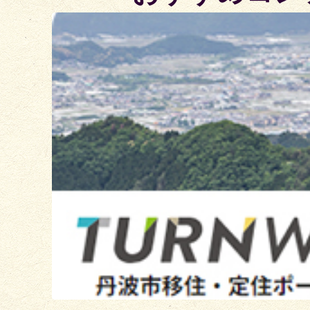
2
枚
目
の
ス
ラ
イ
ド