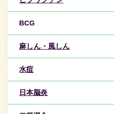
BCG
麻しん・風しん
水痘
日本脳炎