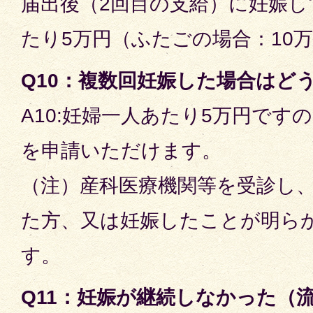
届出後（2回目の支給）に妊娠
たり5万円（ふたごの場合：10
Q10：複数回妊娠した場合はど
A10:妊婦一人あたり5万円です
を申請いただけます。
（注）産科医療機関等を受診し
た方、又は妊娠したことが明ら
す。
Q11：妊娠が継続しなかった（