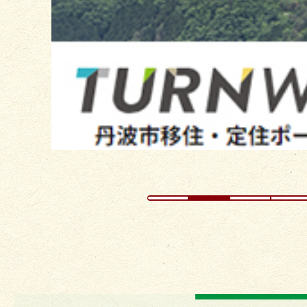
ス
ラ
イ
ド