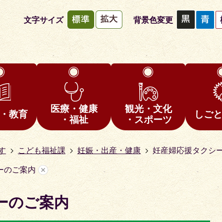
文字サイズ
背景色変更
医療・健康
観光・文化
・教育
しご
・福祉
・スポーツ
す
こども福祉課
妊娠・出産・健康
妊産婦応援タクシ
ーのご案内
ーのご案内
2
枚