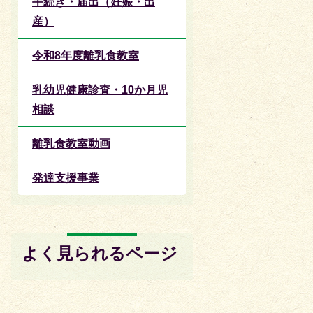
手続き・届出（妊娠・出
産）
令和8年度離乳食教室
乳幼児健康診査・10か月児
相談
離乳食教室動画
発達支援事業
よく見られるページ