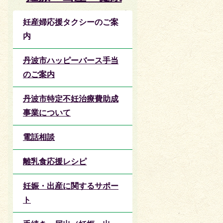
妊産婦応援タクシーのご案
内
丹波市ハッピーバース手当
のご案内
丹波市特定不妊治療費助成
事業について
電話相談
離乳食応援レシピ
妊娠・出産に関するサポー
ト