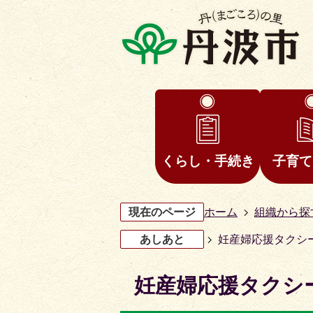
くらし・手続き
子育て
現在のページ
ホーム
組織から探
あしあと
妊産婦応援タクシ
妊産婦応援タクシ
4
1
枚
枚