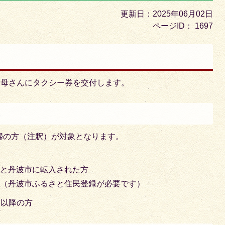
目
更新日：2025年06月02日
の
ページID：
1697
ス
ラ
イ
ド
お母さんにタクシー券を交付します。
婦の方（注釈）が対象となります。
あと丹波市に転入された方
方（丹波市ふるさと住民登録が必要です）
日以降の方