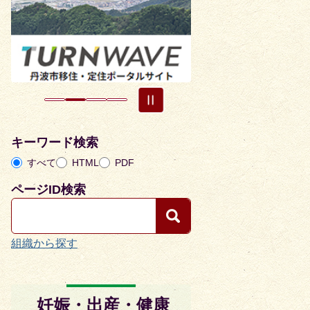
目
目
の
の
ス
ス
ラ
ラ
イ
イ
ド
ド
キーワード検索
すべて
HTML
PDF
ページID検索
組織から探す
妊娠・出産・健康