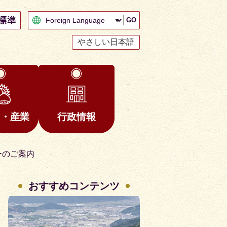
GO
やさしい日本語
と・産業
行政情報
ーのご案内
おすすめコンテンツ
3
4
枚
枚