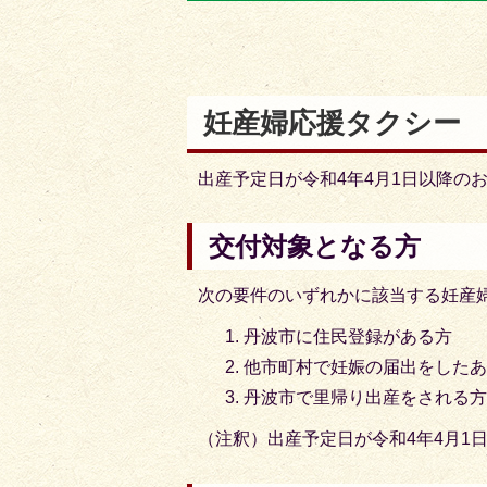
目
目
の
の
ス
ス
ラ
ラ
妊産婦応援タクシー
イ
イ
ド
ド
出産予定日が令和4年4月1日以降の
交付対象となる方
次の要件のいずれかに該当する妊産
丹波市に住民登録がある方
他市町村で妊娠の届出をした
丹波市で里帰り出産をされる
（注釈）出産予定日が令和4年4月1