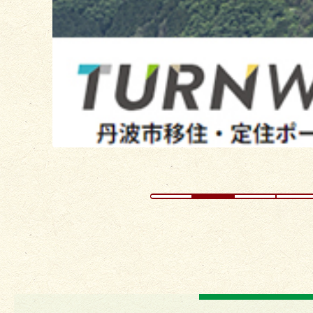
ス
ラ
イ
ド