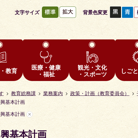
文字サイズ
背景色変更
医療・健康
観光・文化
・教育
しご
・福祉
・スポーツ
す
教育総務課
業務案内
政策・計画（教育委員会）
振興基本計画
振興基本計画
振興基本計画
1