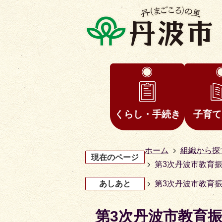
くらし・手続き
子育て
ホーム
組織から探
現在のページ
第3次丹波市教育
あしあと
第3次丹波市教育
第3次丹波市教育
3
4