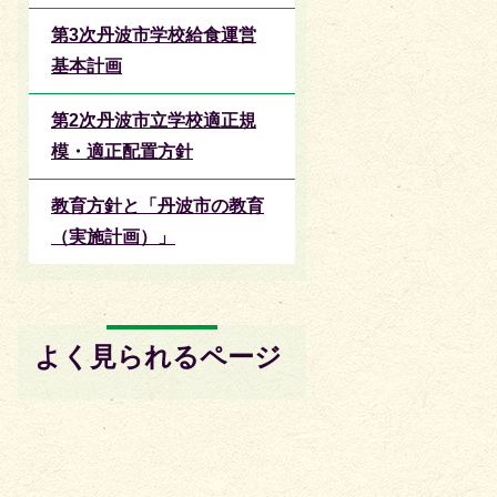
第3次丹波市学校給食運営
基本計画
第2次丹波市立学校適正規
模・適正配置方針
教育方針と「丹波市の教育
（実施計画）」
よく見られるページ