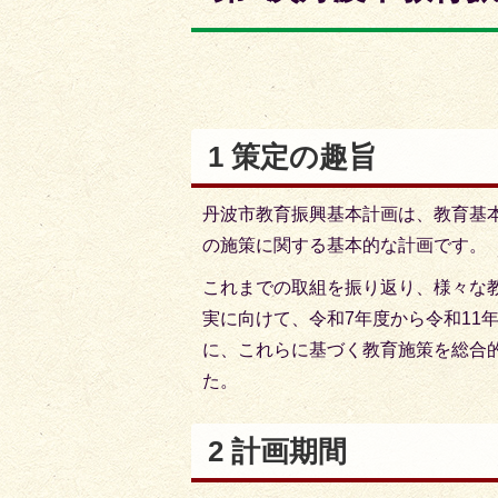
枚
枚
目
目
の
の
ス
ス
ラ
ラ
1 策定の趣旨
イ
イ
ド
ド
丹波市教育振興基本計画は、教育基本
の施策に関する基本的な計画です。
これまでの取組を振り返り、様々な
実に向けて、令和7年度から令和11
に、これらに基づく教育施策を総合
た。
2 計画期間