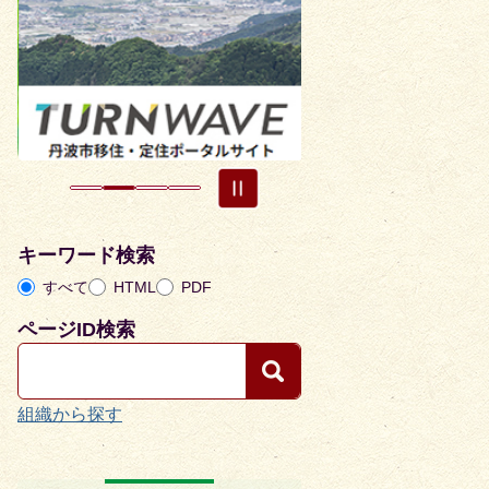
枚
枚
目
目
の
の
ス
ス
ラ
ラ
イ
イ
ド
ド
キーワード検索
すべて
HTML
PDF
ページID検索
組織から探す