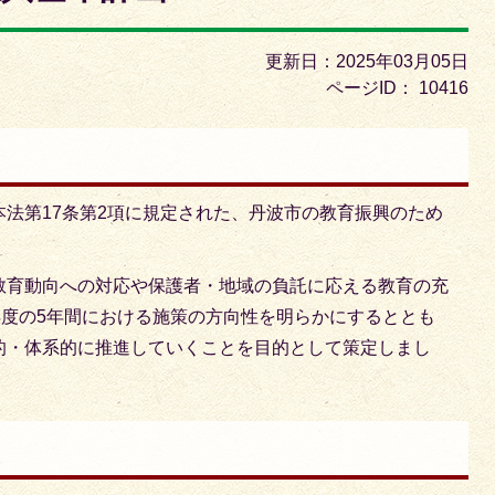
枚
目
更新日：2025年03月05日
の
ページID：
10416
ス
ラ
イ
ド
法第17条第2項に規定された、丹波市の教育振興のため
教育動向への対応や保護者・地域の負託に応える教育の充
年度の5年間における施策の方向性を明らかにするととも
的・体系的に推進していくことを目的として策定しまし