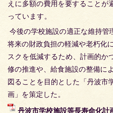
えに多額の費用を要することが
っています。
今後の学校施設の適正な維持管
将来の財政負担の軽減や老朽化
スクを低減するため、計画的か
修の推進や、給食施設の整備に
図ることを目的とした「丹波市
画」を策定した。
丹波市学校施設等長寿命化計画 