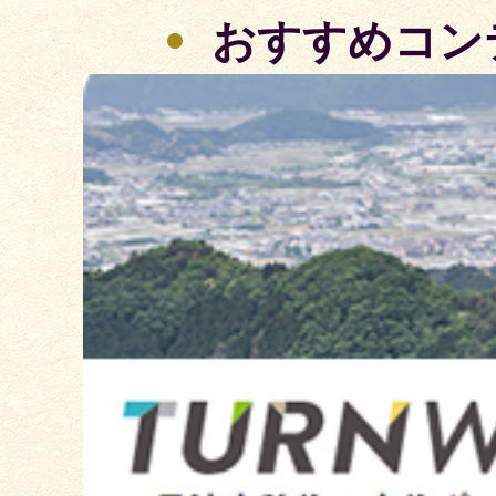
おすすめコン
2
枚
目
の
ス
ラ
イ
ド