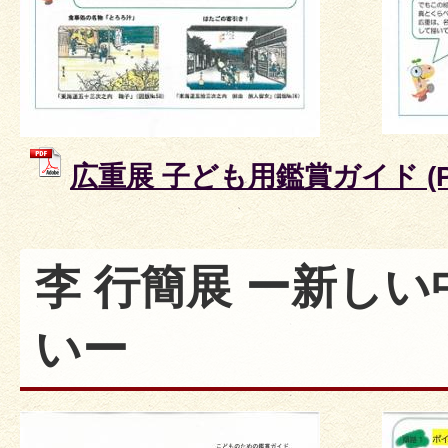
広重展 子ども用鑑賞ガイド (PD
李 行簡展 ー新し
いー