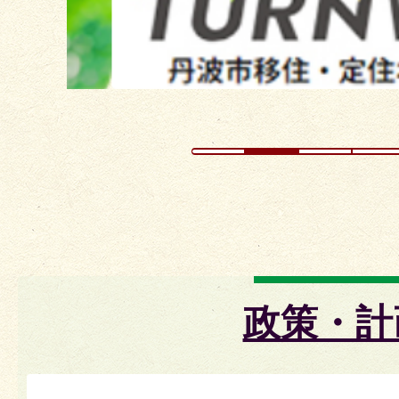
イ
ド
政策・計