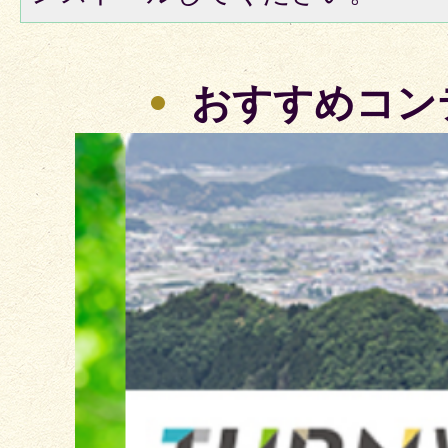
おすすめコン
2
枚
目
の
ス
ラ