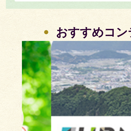
おすすめコン
2
枚
目
の
ス
ラ