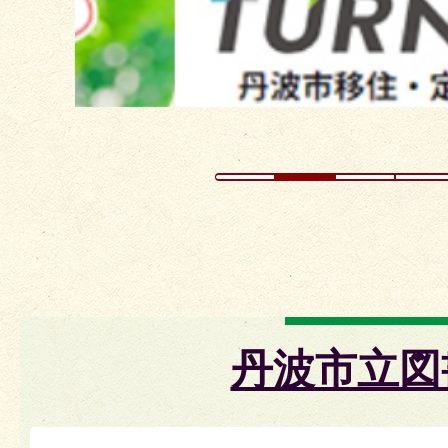
イ
ド
丹波市立図