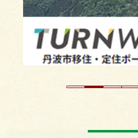
ス
ラ
イ
ド