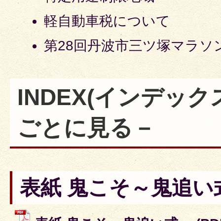
軽自動車税について
第28回丹波市三ツ塚マラソ
INDEX
(インデック
ごとに見る－
表紙 鬼こそ～鬼追い