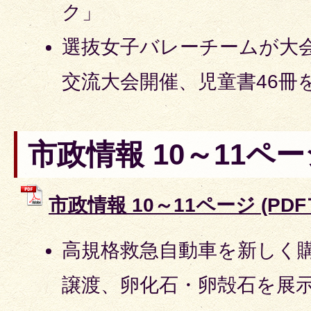
ク」
選抜女子バレーチームが大
交流大会開催、児童書46冊
市政情報 10～11ペー
市政情報 10～11ページ (PDFフ
高規格救急自動車を新しく
譲渡、卵化石・卵殻石を展