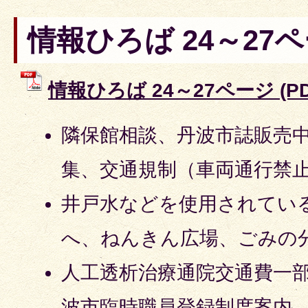
情報ひろば 24～27
情報ひろば 24～27ページ (PD
隣保館相談、丹波市誌販売
集、交通規制（車両通行禁
井戸水などを使用されてい
へ、ねんきん広場、ごみの
人工透析治療通院交通費一部
波市臨時職員登録制度案内