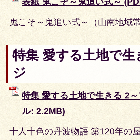
表紙 鬼こそ～鬼追い式～ (PDFフ
鬼こそ～鬼追い式～（山南地域
特集 愛する土地で生き
ジ
特集 愛する土地で生きる 2～7
ル: 2.2MB)
十人十色の丹波物語 築120年の