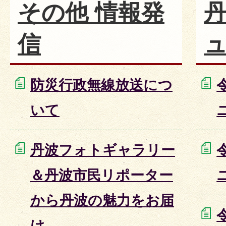
その他 情報発
丹
信
防災行政無線放送につ
いて
丹波フォトギャラリー
＆丹波市民リポーター
から丹波の魅力をお届
け