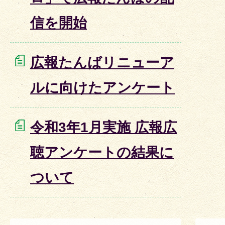
信を開始
広報たんばリニューア
ルに向けたアンケート
令和3年1月実施 広報広
聴アンケートの結果に
ついて