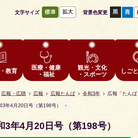
文字サイズ
背景色変更
医療・健康
観光・文化
・教育
しご
・福祉
・スポーツ
広報・広聴
広報
広報たんば
令和3年
広報「たんば」
3年4月20日号（第198号）
3年4月20日号（第198号）
1
枚