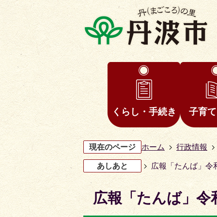
くらし・手続き
子育て
現在のページ
ホーム
行政情報
あしあと
広報「たんば」令和
広報「たんば」令和
3
4
枚
枚