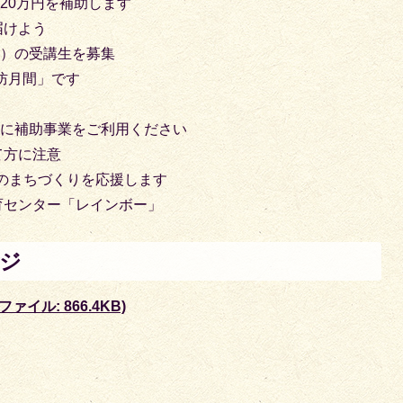
20万円を補助します
届けよう
程）の受講生を募集
防月間」です
用に補助事業をご利用ください
て方に注意
体のまちづくりを応援します
育センター「レインボー」
ージ
ァイル: 866.4KB)