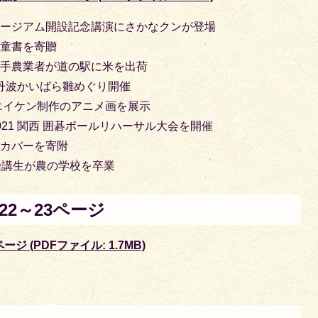
ュージアム開設記念講演にさかなクンが登場
児童書を寄贈
若手農業者が道の駅に米を出荷
 丹波かいばら雛めぐり開催
エイケン制作のアニメ画を展示
21 関西 囲碁ボールリハーサル大会を開催
ルカバーを寄附
受講生が農の学校を卒業
2～23ページ
ジ (PDFファイル: 1.7MB)