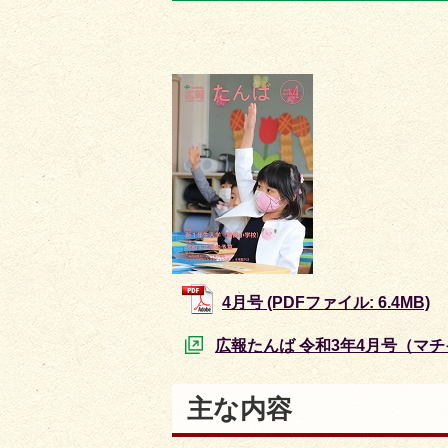
目
目
の
の
ス
ス
ラ
ラ
イ
イ
ド
ド
4月号 (PDFファイル: 6.4MB)
広報たんば 令和3年4月号（マ
主な内容