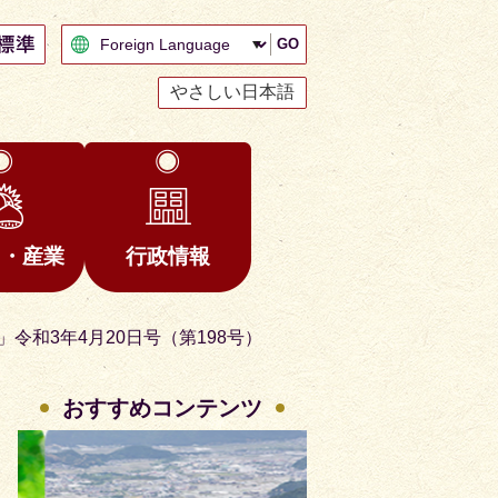
GO
やさしい日本語
と・産業
行政情報
令和3年4月20日号（第198号）
おすすめコンテンツ
2
3
枚
枚