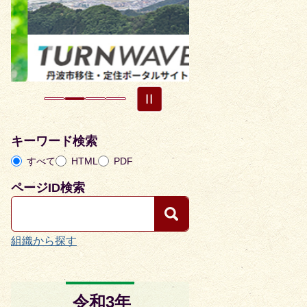
目
目
の
の
ス
ス
ラ
ラ
イ
イ
ド
ド
キーワード検索
すべて
HTML
PDF
ページID検索
組織から探す
令和3年