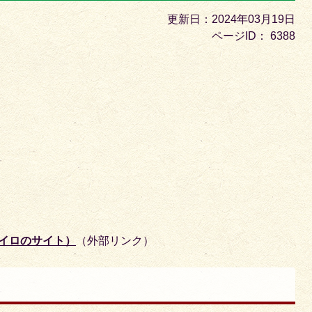
目
更新日：2024年03月19日
の
ページID：
6388
ス
ラ
イ
ド
チイロのサイト）
（外部リンク）