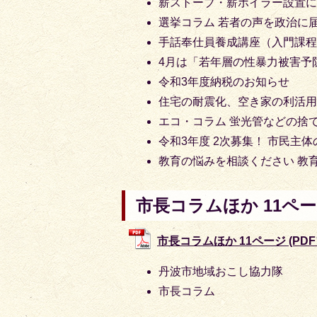
薪ストーブ・薪ボイラー設置に
選挙コラム 若者の声を政治に
手話奉仕員養成講座（入門課
4月は「若年層の性暴力被害予
令和3年度納税のお知らせ
住宅の耐震化、空き家の利活
エコ・コラム 蛍光管などの捨
令和3年度 2次募集！ 市民主
教育の悩みを相談ください 教
市長コラムほか 11ペ
市長コラムほか 11ページ (PDFフ
丹波市地域おこし協力隊
市長コラム