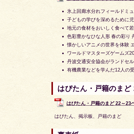
氷上回廊水分れフィールドミ
子どもの学びを深めるために
地元の食材をおいしく食べて
色彩豊かなひな人形 春の彩り
懐かしいアニメの世界を体験 
ワールドマスターズゲームズ20
丹波交通安全協会がランドセ
有機農業などを学んだ12人の
はぴたん・戸籍のまど 2
はぴたん・戸籍のまど 22～23ペー
はぴたん、掲示板、戸籍のまど