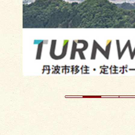
の
ス
ラ
イ
ド