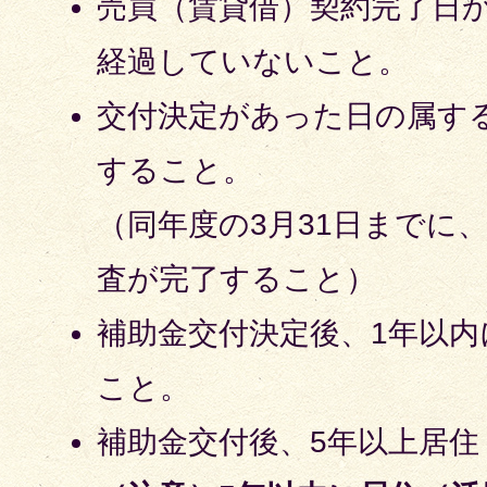
売買（賃貸借）契約完了日
経過していないこと。
交付決定があった日の属す
すること。
（同年度の3月31日までに
査が完了すること）
補助金交付決定後、1年以
こと。
補助金交付後、5年以上居