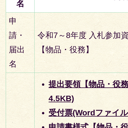
名
申
請・
令和7～8年度 入札参加
届出
【物品・役務】
名
提出要領【物品・役務】
4.5KB)
受付票(Wordファイル:6
申請書様式【物品・役務