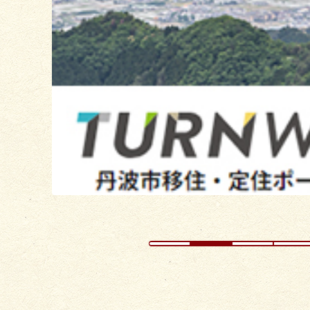
の
ス
ラ
イ
ド