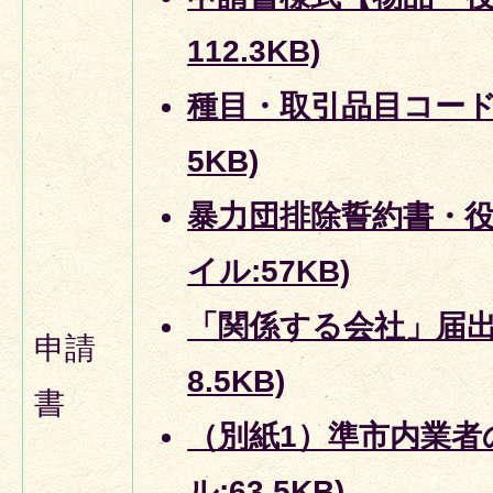
112.3KB)
種目・取引品目コード(E
5KB)
暴力団排除誓約書・役員
イル:57KB)
「関係する会社」届出書
申請
8.5KB)
書
（別紙1）準市内業者の
ル:63.5KB)