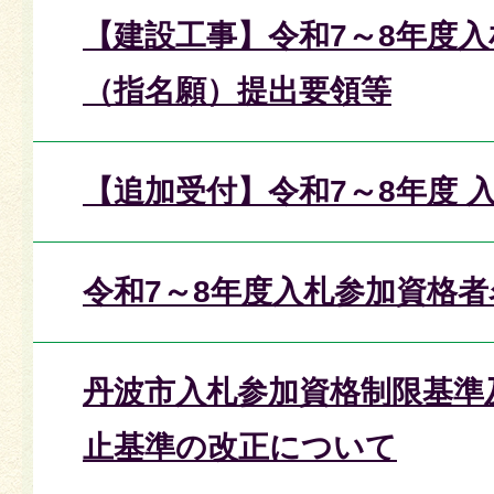
【建設工事】令和7～8年度
（指名願）提出要領等
【追加受付】令和7～8年度 
令和7～8年度入札参加資格
丹波市入札参加資格制限基準
止基準の改正について