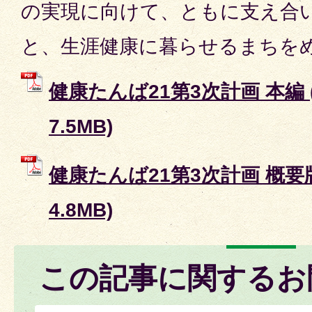
の実現に向けて、ともに支え合
と、生涯健康に暮らせるまちを
健康たんば21第3次計画 本編 
7.5MB)
健康たんば21第3次計画 概要版
4.8MB)
この記事に関するお