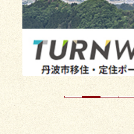
の
ス
ラ
イ
ド