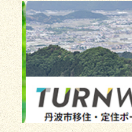
2
枚
目
の
ス
ラ
イ
ド