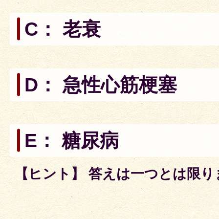
C： 老衰
D： 急性心筋梗塞
E： 糖尿病
【ヒント】
答えは一つとは限り