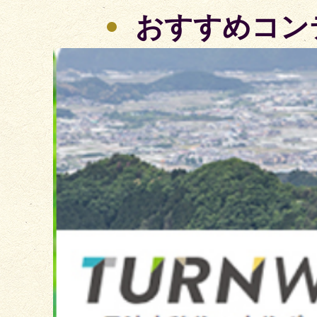
おすすめコン
2
枚
目
の
ス
ラ
イ
ド