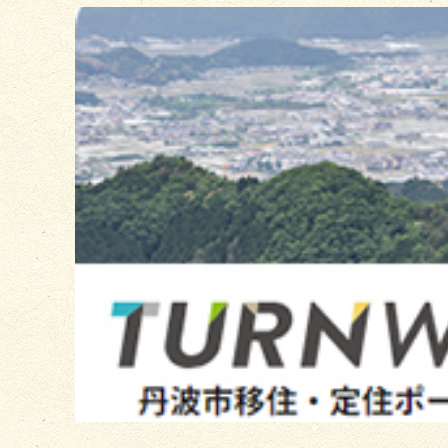
2
枚
目
の
ス
ラ
イ
ド