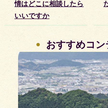
情はどこに相談したら
いいですか
おすすめコン
2
枚
目
の
ス