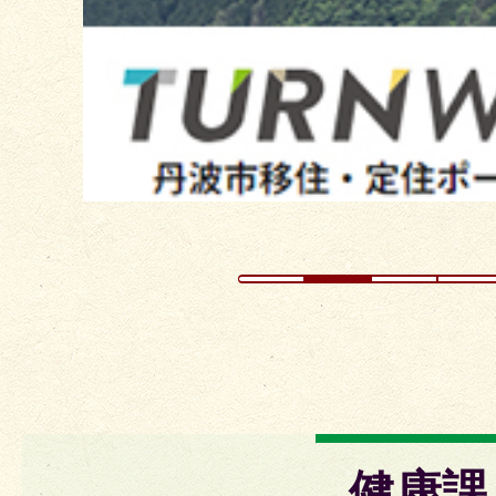
ラ
イ
ド
健康課