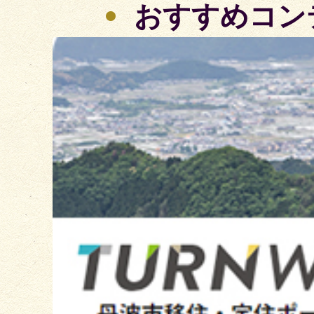
おすすめコン
3
枚
目
の
ス
ラ
イ
ド