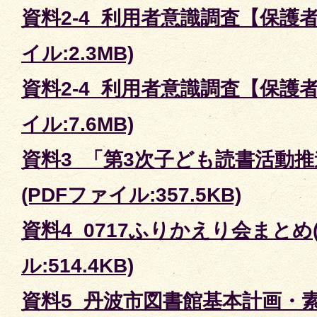
資料2-4_利用者意識調査【保護者
イル:2.3MB)
資料2-4_利用者意識調査【保護者
イル:7.6MB)
資料3_「第3次子ども読書活動
(PDFファイル:357.5KB)
資料4_0717ふりかえり会まとめ
ル:514.4KB)
資料5_丹波市図書館基本計画・素