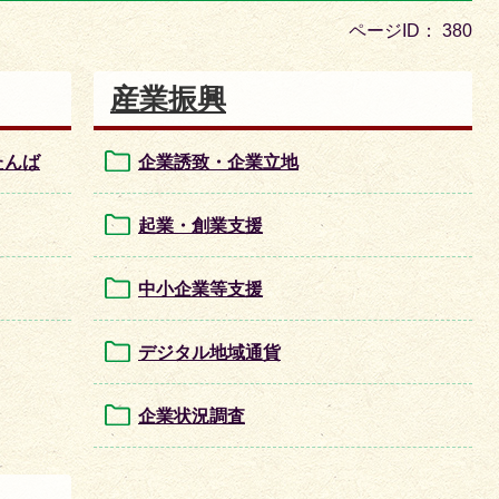
目
ページID：
380
の
ス
産業振興
ラ
イ
たんば
企業誘致・企業立地
ド
起業・創業支援
中小企業等支援
デジタル地域通貨
企業状況調査