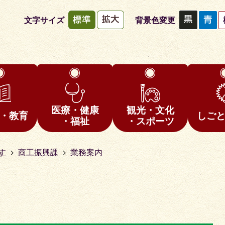
文字サイズ
背景色変更
医療・健康
観光・文化
・教育
しご
・福祉
・スポーツ
す
商工振興課
業務案内
1
枚