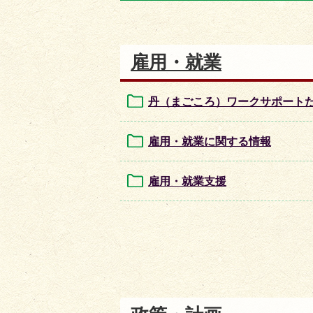
目
目
の
の
ス
ス
雇用・就業
ラ
ラ
イ
イ
丹（まごころ）ワークサポート
ド
ド
雇用・就業に関する情報
雇用・就業支援