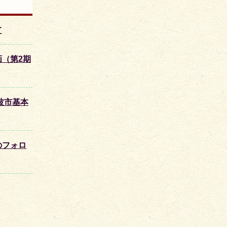
て
（第2期
波市基本
のフォロ