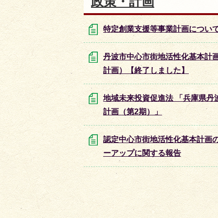
政策・計画
特定創業支援等事業計画につい
丹波市中心市街地活性化基本計画
計画）【終了しました】
地域未来投資促進法 「兵庫県丹
計画（第2期）」
認定中心市街地活性化基本計画
ーアップに関する報告