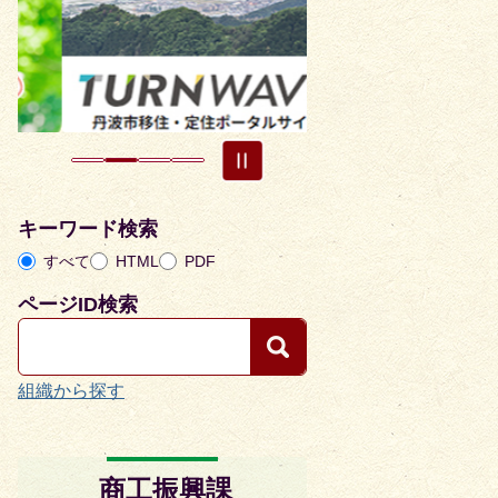
目
目
の
の
ス
ス
ラ
ラ
イ
イ
ド
ド
キーワード検索
すべて
HTML
PDF
ページID検索
組織から探す
商工振興課