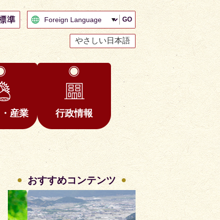
GO
やさしい日本語
と・産業
行政情報
おすすめコンテンツ
2
3
枚
枚