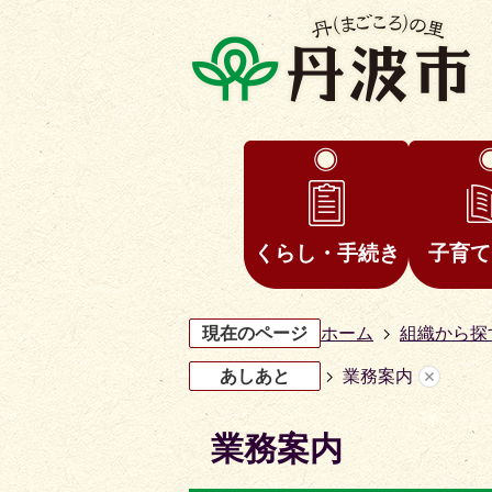
くらし・手続き
子育て
現在のページ
ホーム
組織から探
あしあと
業務案内
業務案内
3
4
枚
枚