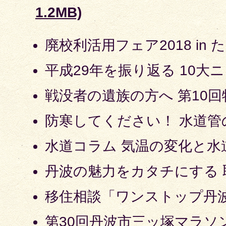
1.2MB)
廃校利活用フェア2018 in た
平成29年を振り返る 10大
戦没者の遺族の方へ 第10
防寒してください！ 水道管
水道コラム 気温の変化と水
丹波の魅力をカタチにする
移住相談「ワンストップ丹波
第30回丹波市三ッ塚マラソ