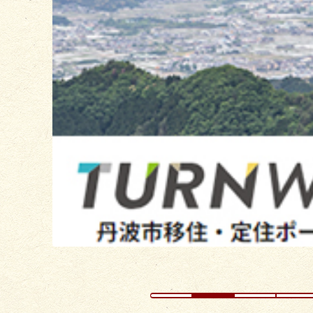
枚
目
の
ス
ラ
イ
ド