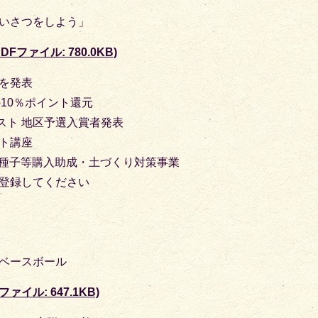
あいさつをしよう」
Fファイル: 780.0KB)
者を発表
の10％ポイント還元
スト 地区予選入賞者発表
ント講座
産物種子等購入助成・土づくり対策事業
に登録してください
・ベースボール
ァイル: 647.1KB)