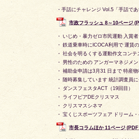
・手話にチャレンジ Vol.5「手話で
市政フラッシュ 8～10ページ (PD
・ いじめ・暴力ゼロ市民運動 入賞
・ 鉄道乗車時にICOCA利用で 運賃
・ 社会を明るくする運動作文コンテ
・ 男性のための アンガーマネジメ
・ 補助金申請は3月31 日まで 特
・ 随時募集しています 統計調査員
・ ダンスフェスタACT（19回目）
・ ライフピアDEクリスマス
・ クリスマスシネマ
・ 宝くじスポーツフェア ドリーム
市長コラムほか 11ページ (PDFフ