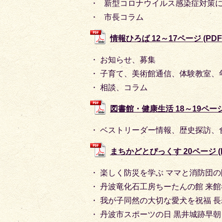
・ 新型コロナウイルス感染症対策
・ 市長コラム
情報ひろば 12～17ページ (PDF
・ お知らせ、募集
・ 子育て、美術館通信、体験教室、
・ 相談、コラム
図書館・健康生活 18～19ページ (
・ ベストリーダー情報、歴史探訪、
まちかどとぴっくす 20ページ (PD
・ 楽しく防災を学ぶ ママと消防団
・ 丹波竜化石工房ちーたんの館 来館
・ 我が子同然の大切な愛犬を祝福 
・ 丹波市スポーツの日 黒井城跡早