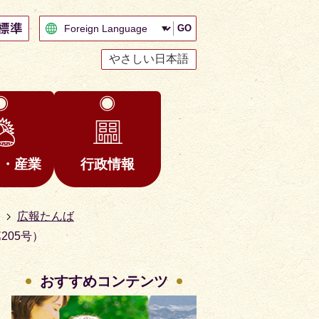
GO
やさしい日本語
と・産業
行政情報
広報たんば
205号）
おすすめコンテンツ
2
3