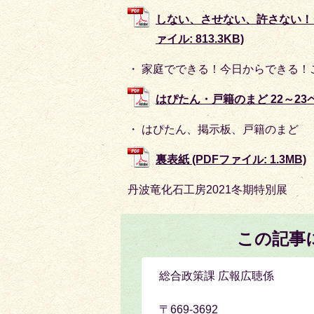
しない、させない、許さない！ 
ァイル: 813.3KB)
・ 家庭でできる！今日からできる！
はぴたん・戸籍のまど 22～23ペー
・ はぴたん、掲示板、戸籍のまど
裏表紙 (PDFファイル: 1.3MB)
丹波竜化石工房2021冬期特別展
この記事
総合政策課 広報広聴係
〒669-3692