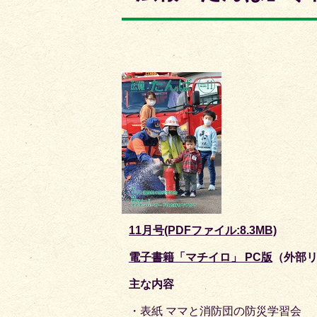
枚
枚
目
目
の
の
ス
ス
ラ
ラ
イ
イ
ド
ド
11月号(PDFファイル:8.3MB)
電子書籍「マチイロ」 PC版
（外部
主な内容
・表紙 ママと消防団の防災学習会