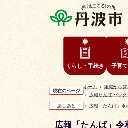
くらし・手続き
子育て
ホーム
組織から探
現在のページ
広報たんば バック
あしあと
広報「たんば」令和
広報「たんば」令和
3
4