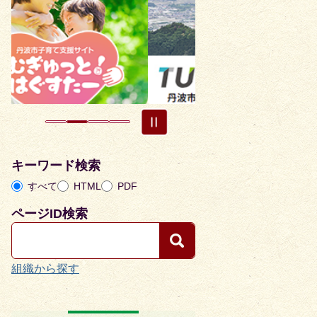
枚
枚
目
目
の
の
ス
ス
ラ
ラ
イ
イ
ド
ド
キーワード検索
すべて
HTML
PDF
ページID検索
組織から探す