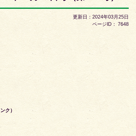
枚
目
更新日：2024年03月25日
の
ページID：
7648
ス
ラ
イ
ド
リンク）