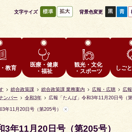
文字サイズ
背景色変更
医療・健康
観光・文化
・教育
しご
・福祉
・スポーツ
す
総合政策課
総合政策課 業務案内
広報・広聴
広報
ナンバー
令和3年
広報「たんば」令和3年11月20日号（第
3年11月20日号（第205号）
3年11月20日号（第205号）
1