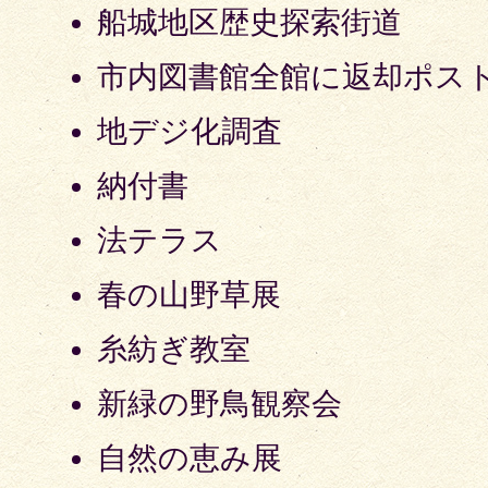
船城地区歴史探索街道
市内図書館全館に返却ポス
地デジ化調査
納付書
法テラス
春の山野草展
糸紡ぎ教室
新緑の野鳥観察会
自然の恵み展