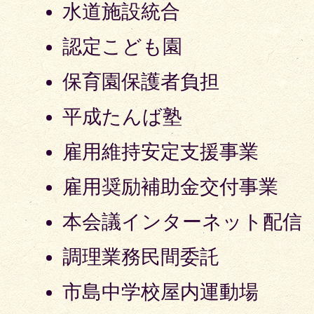
水道施設統合
認定こども園
保育園保護者負担
平成たんば塾
雇用維持安定支援事業
雇用奨励補助金交付事業
本会議インターネット配信
調理業務民間委託
市島中学校屋内運動場