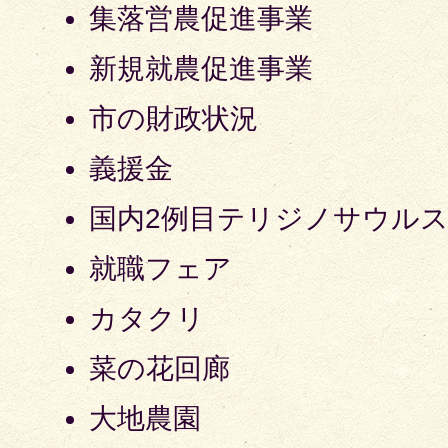
集落営農促進事業
新規就農促進事業
市の財政状況
義援金
国内2例目テリジノサウル
就職フェア
カタクリ
菜の花回廊
大地農園