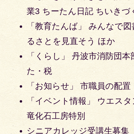
業3 ちーたん日記 ちいきづ
「教育たんば」 みんなで図
るさとを見直そう ほか
「くらし」 丹波市消防団本
た・税
「お知らせ」 市職員の配置
「イベント情報」 ウエス
竜化石工房特別
シニアカレッジ受講生募集