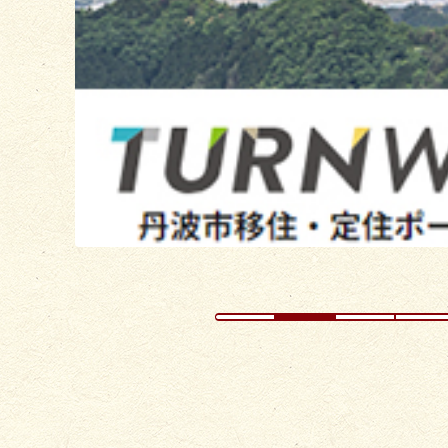
の
ス
ラ
イ
ド