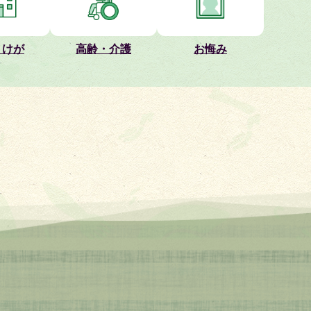
月1週)
・けが
高齢・介護
お悔み
12】TAMBA KIOSK in つかさグループいちじま球場