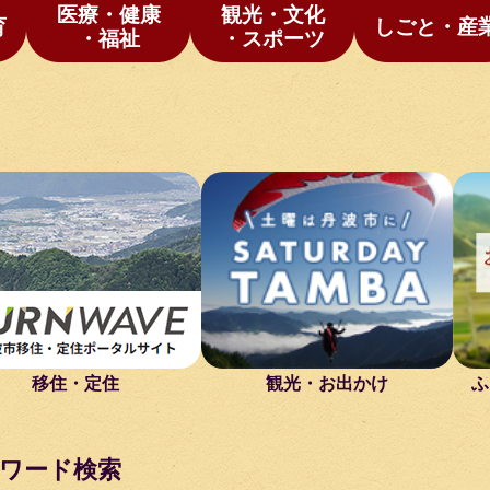
医療・健康
観光・文化
育
しごと・産
・福祉
・スポーツ
移住・定住
観光・お出かけ
ふ
ワード検索