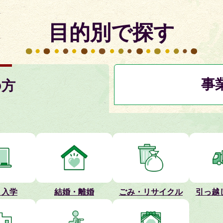
知らせ
目的別で探す
ーライトアップ賛同者の募集について
事
の方
護費の追加給付について
結果報告（令和7年度）
会場について
・入学
結婚・離婚
ごみ・リサイクル
引っ越
振興協議会を開催