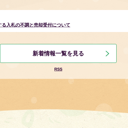
する入札の不調と売却受付について
新着情報一覧を見る
「ここから」
RSS
施策推進協議会の傍聴のご案内
3】コメEXPOin泉大津2026