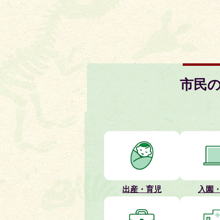
2026年08月02日
【きこえの懇談会】開催のお
2026年08月02日
【手話言語の国際デー】ブル
2026年08月02日
市民
最高裁判決を踏まえた生活保
2026年07月31日
人権に関する市民意識調査の
市
民
2026年07月31日
たんば生活応援商品券の引換
の
方
出産・育児
入園
2026年07月31日
令和8年度 丹波市森林林業