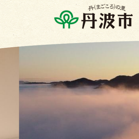
2
枚
目
の
ス
ラ
イ
ド