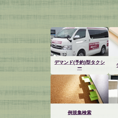
デマンド(予約)型タクシ
ー
例規集検索