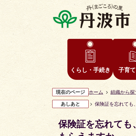
くらし・手続き
子育て
現在のページ
ホーム
組織から探
あしあと
保険証を忘れても
保険証を忘れても
3
4
枚
枚