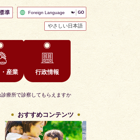
GO
やさしい日本語
と・産業
行政情報
急診療所で診察してもらえますか
おすすめコンテンツ
2
3
枚
枚