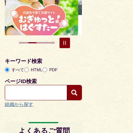
目
目
の
の
ス
ス
ラ
ラ
イ
イ
ド
ド
キーワード検索
すべて
HTML
PDF
ページID検索
組織から探す
よくあるご質問