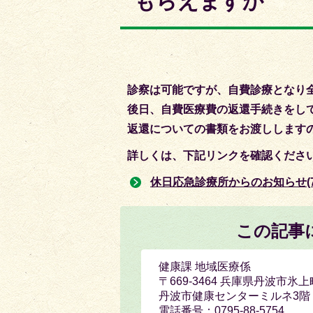
もらえますか
目
目
の
の
ス
ス
ラ
ラ
イ
イ
診察は可能ですが、自費診療となり
ド
ド
後日、自費医療費の返還手続きをし
返還についての書類をお渡しします
詳しくは、下記リンクを確認くださ
休日応急診療所からのお知らせ(7
この記事
健康課 地域医療係
〒669-3464 兵庫県丹波市氷上
丹波市健康センターミルネ3階
電話番号：0795-88-5754