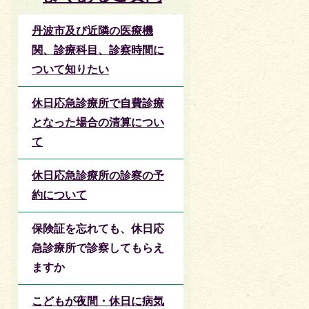
丹波市及び近隣の医療機
関、診療科目、診察時間に
ついて知りたい
休日応急診療所で自費診療
となった場合の清算につい
て
休日応急診療所の診察の予
約について
保険証を忘れても、休日応
急診療所で診察してもらえ
ますか
こどもが夜間・休日に病気