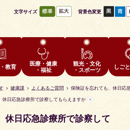
文字サイズ
背景色変更
医療・健康
観光・文化
・教育
しご
・福祉
・スポーツ
す
健康課
よくあるご質問
保険証を忘れても、休日応
、休日応急診療所で診察してもらえますか
、休日応急診療所で診察して
1
枚