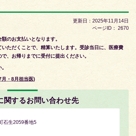
目
の
ス
更新日：2025年11月14日
ラ
ページID：
2670
イ
全額のお支払いとなります。
ド
ていただくことで、精算いたします。受診当日に、医療費
ので、お帰りまでに受付に提出ください。
い。
月・8月担当医)
に関するお問い合わせ先
町石生2059番地5