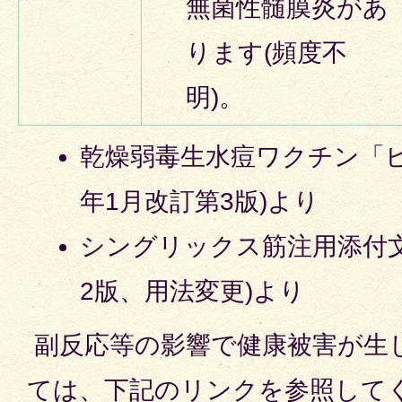
無菌性髄膜炎があ
ります(頻度不
明)。
乾燥弱毒生水痘ワクチン「ビケ
年1月改訂第3版)より
シングリックス筋注用添付文書
2版、用法変更)より
副反応等の影響で健康被害が生
ては、下記のリンクを参照して