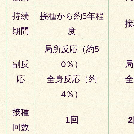
持続
接種から約5年程
接
期間
度
局所反応（約5
副反
0％）
局
応
全身反応（約
全
4％）
接種
1回
回数