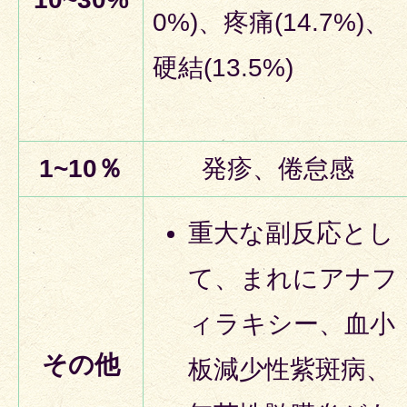
0%)、疼痛(14.7%)、
硬結(13.5%)
1~10％
発疹、倦怠感
重大な副反応とし
て、まれにアナフ
ィラキシー、血小
その他
板減少性紫斑病、