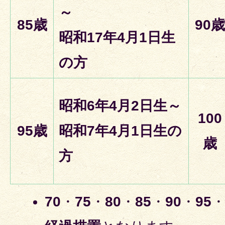
～
85歳
90歳
昭和17年4月1日生
の方
昭和6年4月2日生～
100
95歳
昭和7年4月1日生の
歳
方
70
・
75
・
80
・
85
・
90
・
95