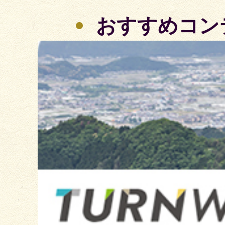
おすすめコン
3
枚
目
の
ス
ラ
イ