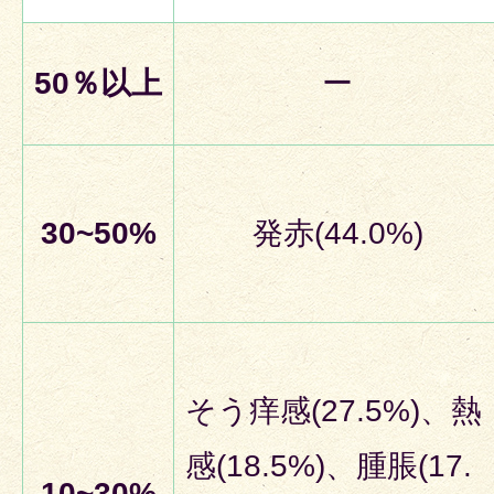
50％以上
ー
30~50%
発赤(44.0%)
そう痒感(27.5%)、熱
感(18.5%)、腫脹(17.
10~30%