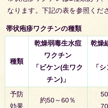
なります。下記の表を参照くだ
帯状疱疹ワクチンの種類
乾燥弱毒生水痘
乾燥
ワクチン
種類
「ビケン(生ワク
「シ
チン)」
予防
5
約50～60％
効果
7