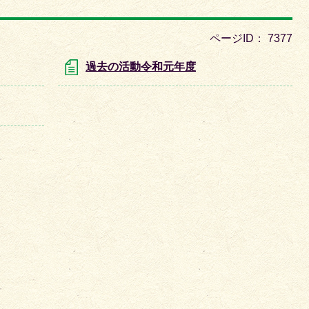
枚
目
ページID：
7377
の
ス
過去の活動令和元年度
ラ
イ
ド