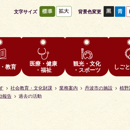
文字サイズ
背景色変更
医療・健康
観光・文化
・教育
しご
・福祉
・スポーツ
す
社会教育・文化財課
業務案内
丹波市の施設
植野
動報告
過去の活動
1