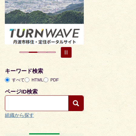
枚
枚
目
目
の
の
ス
ス
ラ
ラ
イ
イ
ド
ド
キーワード検索
すべて
HTML
PDF
ページID検索
組織から探す