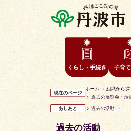
くらし・手続き
子育て
ホーム
組織から探
現在のページ
過去の展覧会・活
あしあと
過去の活動
過去の活動
3
4