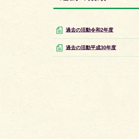
枚
枚
目
目
の
の
ス
ス
過去の活動令和2年度
ラ
ラ
イ
イ
過去の活動平成30年度
ド
ド