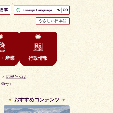
GO
やさしい日本語
と・産業
行政情報
広報たんば
85号）
おすすめコンテンツ
2
3