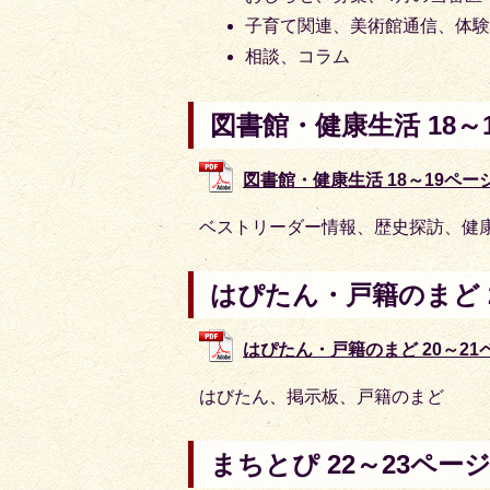
子育て関連、美術館通信、体
相談、コラム
図書館・健康生活 18～
図書館・健康生活 18～19ページ (
ベストリーダー情報、歴史探訪、健
はぴたん・戸籍のまど 2
はぴたん・戸籍のまど 20～21ペー
はびたん、掲示板、戸籍のまど
まちとぴ 22～23ペー