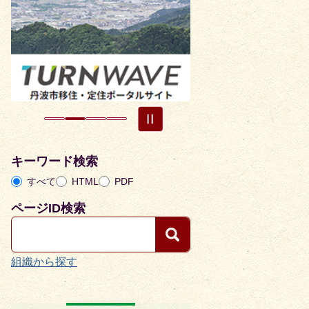
枚
枚
目
目
の
の
ス
ス
ラ
ラ
イ
イ
ド
ド
キーワード検索
すべて
HTML
PDF
ページID検索
組織から探す