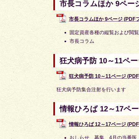
市長コラムほか 9ペー
市長コラムほか 9ページ (PDFファ
固定資産各種の縦覧および閲
市長コラム
狂犬病予防 10～11ペ
狂犬病予防 10～11ページ (PDFフ
狂犬病予防集合注射を行います
情報ひろば 12～17ペ
情報ひろば 12～17ページ (PDF
おしらせ、募集、4月の当番医