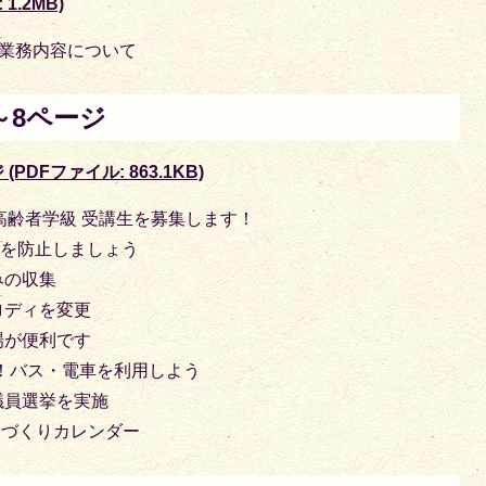
1.2MB)
と業務内容について
～8ページ
DFファイル: 863.1KB)
高齢者学級 受講生を募集します！
染を防止しましょう
みの収集
ロディを変更
場が便利です
！バス・電車を利用しよう
議員選挙を実施
康づくりカレンダー