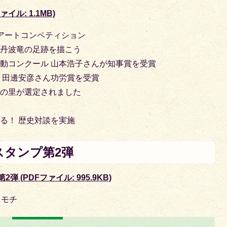
イル: 1.1MB)
アートコンペティション
！丹波竜の足跡を描こう
動コンクール 山本浩子さんが知事賞を受賞
 田邊安彦さん功労賞を受賞
んの里が選定されました
る！ 歴史対談を実施
Eスタンプ第2弾
弾 (PDFファイル: 995.9KB)
キモチ