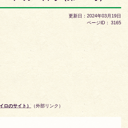
枚
目
更新日：2024年03月19日
の
ページID：
3165
ス
ラ
イ
ド
チイロのサイト）
（外部リンク）