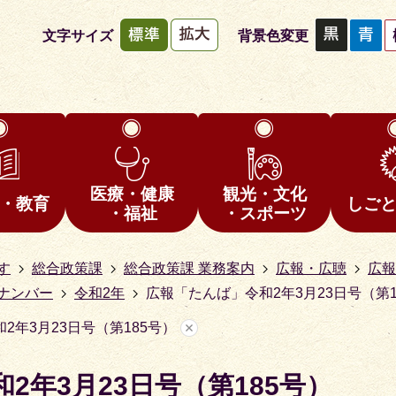
文字サイズ
背景色変更
医療・健康
観光・文化
・教育
しご
・福祉
・スポーツ
す
総合政策課
総合政策課 業務案内
広報・広聴
広報
ナンバー
令和2年
広報「たんば」令和2年3月23日号（第1
2年3月23日号（第185号）
2年3月23日号（第185号）
1