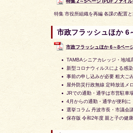
特集 2～5ページ (PDFファイル: 
特集 市役所組織を再編 各課の配置
市政フラッシュほか 6
市政フラッシュほか 6～8ページ (P
TAMBAシニアカレッジ・地域
新型コロナウィルスによる感
事前の申し込みが必要 粗大ご
屋外防災行政無線 定時放送メ
JRでの通勤・通学は市営駐車
4月からの通勤・通学が便利に
選挙コラム 丹波市長・市議会
保存版 令和2年度 親と子の健