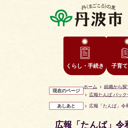
くらし・手続き
子育て
ホーム
組織から探
現在のページ
広報たんば バック
あしあと
広報「たんば」令和
広報「たんば」令和
3
4