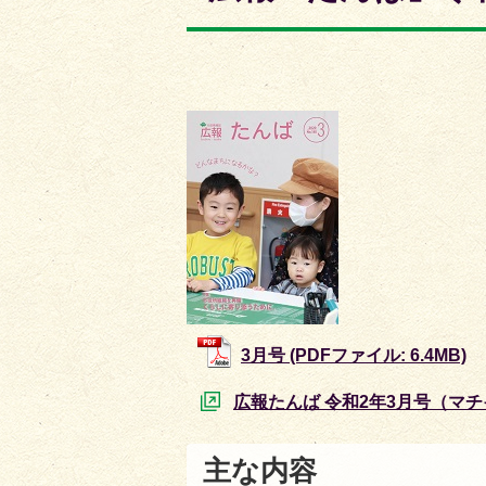
枚
枚
目
目
の
の
ス
ス
ラ
ラ
イ
イ
ド
ド
3月号 (PDFファイル: 6.4MB)
広報たんば 令和2年3月号（マ
主な内容