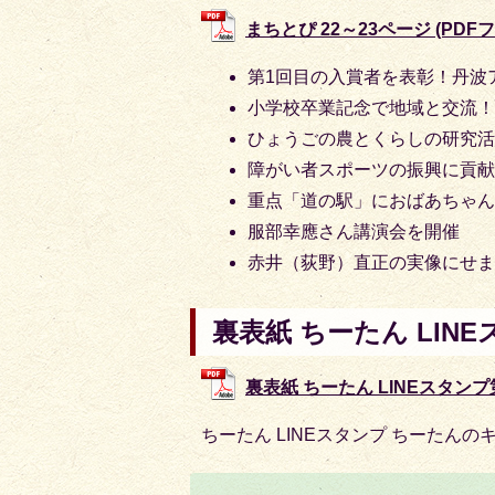
まちとぴ 22～23ページ (PDFファ
第1回目の入賞者を表彰！丹波
小学校卒業記念で地域と交流
ひょうごの農とくらしの研究活
障がい者スポーツの振興に貢献
重点「道の駅」におばあちゃ
服部幸應さん講演会を開催
赤井（荻野）直正の実像にせま
裏表紙 ちーたん LIN
裏表紙 ちーたん LINEスタンプ第2
ちーたん LINEスタンプ ちーたんの