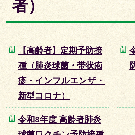
者）
【高齢者】定期予防接
種（肺炎球菌・帯状疱
疹・インフルエンザ・
新型コロナ）
令和8年度 高齢者肺炎
球菌ワクチン予防接種