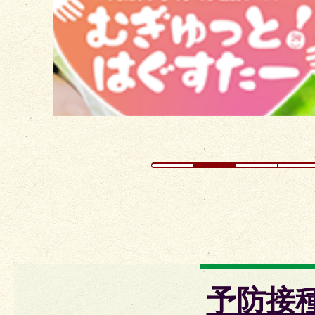
ラ
イ
ド
予防接