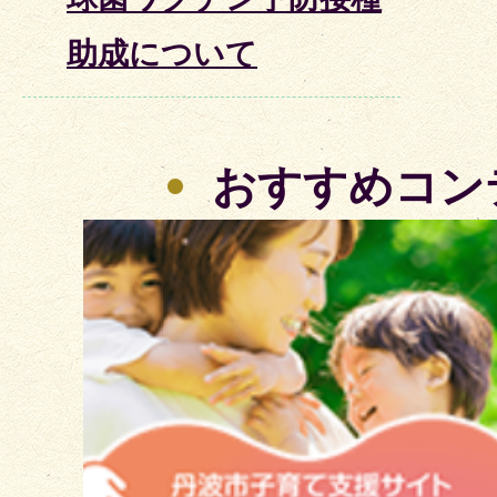
助成について
おすすめコン
2
枚
目
の
ス