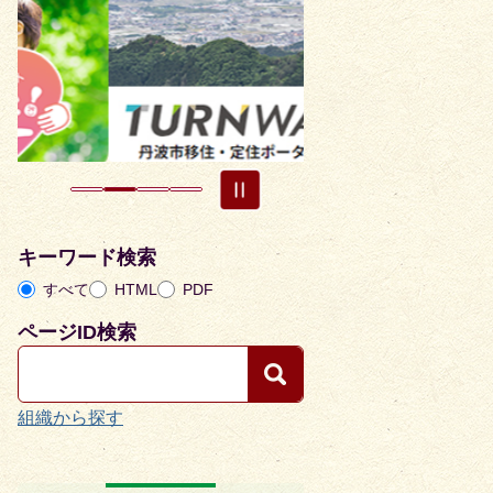
枚
枚
目
目
の
の
ス
ス
ラ
ラ
イ
イ
ド
ド
キーワード検索
すべて
HTML
PDF
ページID検索
組織から探す