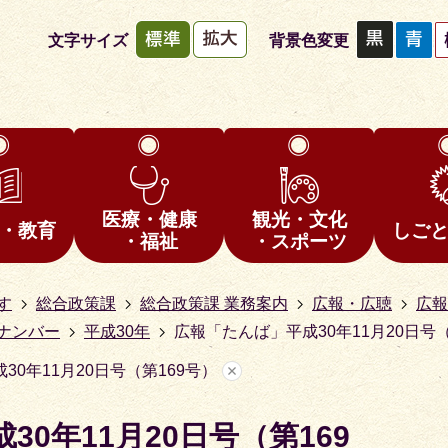
文字サイズ
背景色変更
医療・健康
観光・文化
・教育
しご
・福祉
・スポーツ
す
総合政策課
総合政策課 業務案内
広報・広聴
広報
ナンバー
平成30年
広報「たんば」平成30年11月20日号（
0年11月20日号（第169号）
0年11月20日号（第169
1