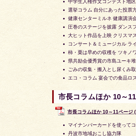
中学生人権作文コンテスト地
選挙コラム 自分にあった投票
健康センターミルネ 健康講演
圧巻のステージを披露 ダンスフェ
大ヒット作品を上映 クリスマ
コンサート＆ミュージカル ライ
柿・栗は早めの収穫を ツキノ
県共励会優秀賞の市島ユーキ
ごみの収集・搬入とし尿くみ取
エコ・コラム 宴会での食品ロ
市長コラムほか 10～1
市長コラムほか 10～11ページ (P
マイナンバーカードを使って
丹波市地域おこし協力隊