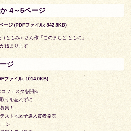
か 4～5ページ
ジ (PDFファイル: 842.8KB)
美（ともみ）さん作「このまちと ともに」
度が始まります
ページ
ファイル: 1014.0KB)
エコフェスタを開催！
け取りを忘れずに
を募集！
ンテスト地区予選入賞者発表
ペーン