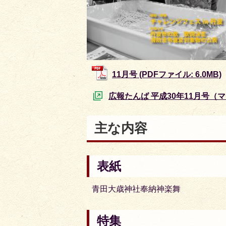
11月号 (PDFファイル: 6.0MB)
広報たんば 平成30年11月号（
主な内容
表紙
青田大歳神社奉納神楽舞
特集