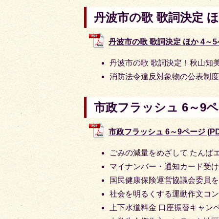
丹波市の歌 歌詞決定 ほ
丹波市の歌 歌詞決定 ほか 4～5ペー
丹波市の歌 歌詞決定！秋山知
消防法令違反対象物の公表制
市政フラッシュ 6～9
市政フラッシュ 6～9ページ (PDF
ごみの減量をめざして たんば
マイナンバー・通知カード受
国民健康保険運営協議会委員
社会を明るくする運動作文コ
上下水道料金 口座振替キャン