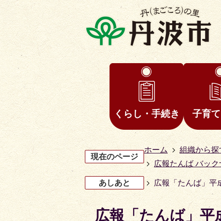
くらし・手続き
子育て
ホーム
組織から探
現在のページ
広報たんば バック
あしあと
広報「たんば」平成3
広報「たんば」平成3
3
4