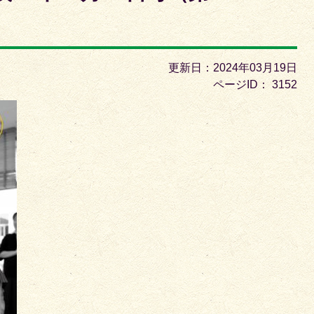
枚
目
の
ス
更新日：2024年03月19日
ラ
ページID：
3152
イ
ド