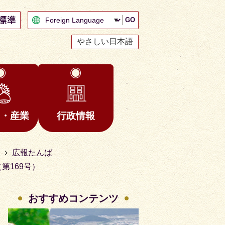
GO
やさしい日本語
と・産業
行政情報
広報たんば
第169号）
おすすめコンテンツ
2
3