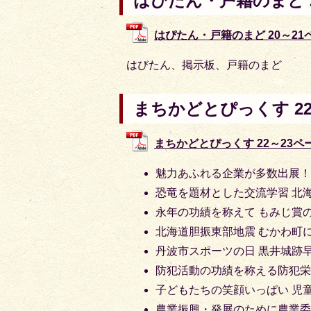
はぴたん・戸籍のまど 2
はぴたん・戸籍のまど 20～21ペー
はびたん、掲示板、戸籍のまど
まちかどとぴっくす 22
まちかどとぴっくす 22～23ページ 
魅力あふれる企業が多数出展
恐竜を題材とした交流学習 北
永年の功績を称えて もみじ賞
北海道胆振東部地震 むかわ町
丹波市スポーツの日 黒井城跡
防犯活動の功績を称える防犯栄
子どもたちの笑顔いっぱい 児
農業振興・発展のために農業