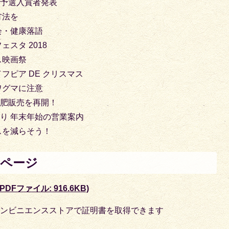
区予選入賞者発表
方法を
会・健康落語
スタ 2018
ス映画祭
フピア DE クリスマス
ワグマに注意
堆肥販売を再開！
り 年末年始の営業案内
スを減らそう！
1ページ
DFファイル: 916.6KB)
コンビニエンスストアで証明書を取得できます