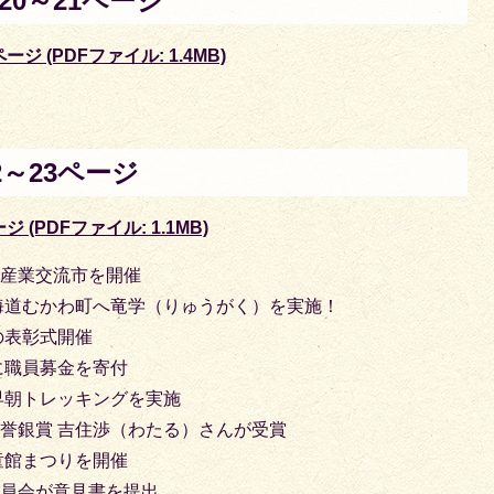
0～21ページ
ジ (PDFファイル: 1.4MB)
～23ページ
(PDFファイル: 1.1MB)
！産業交流市を開催
海道むかわ町へ竜学（りゅうがく）を実施！
の表彰式開催
に職員募金を寄付
早朝トレッキングを実施
誉銀賞 吉住渉（わたる）さんが受賞
童館まつりを開催
委員会が意見書を提出