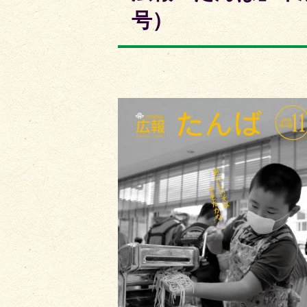
枚
枚
号）
目
目
の
の
ス
ス
ラ
ラ
イ
イ
ド
ド