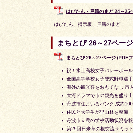
はぴたん・戸籍のまど 24～25ページ
はびたん、掲示板、戸籍のまど
まちとぴ 26～27ペー
まちとぴ 26～27ページ (PDFファ
祝！氷上高校女子バレーボール
全国高等学校女子硬式野球選手
海外の観光客をおもてなし 市
大河ドラマで市の観光を盛り上
丹波市住まいるバンク 成約10
住民と大学生が里山林を整備
丹波市立農の学校活動状況を
第29回日米草の根交流サミッ