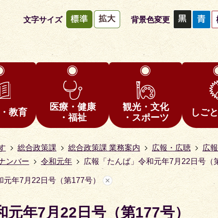
文字サイズ
背景色変更
医療・健康
観光・文化
・教育
しご
・福祉
・スポーツ
す
総合政策課
総合政策課 業務案内
広報・広聴
広報
ナンバー
令和元年
広報「たんば」令和元年7月22日号（第
元年7月22日号（第177号）
元年7月22日号（第177号）
1