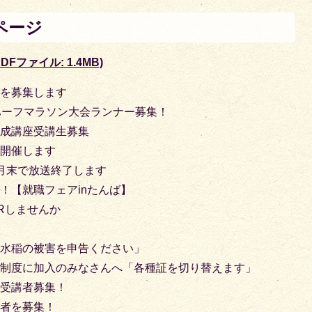
ページ
Fファイル: 1.4MB)
者を募集します
ハーフマラソン大会ランナー募集！
養成講座受講生募集
を開催します
月末で放送終了します
！【就職フェアinたんば】
Rしませんか
「水稲の被害を申告ください」
療制度に加入のみなさんへ「各種証を切り替えます」
習受講者募集！
講者を募集！