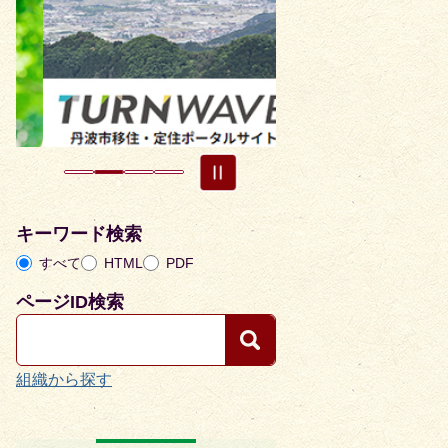
枚
枚
目
目
の
の
ス
ス
ラ
ラ
イ
イ
ド
ド
キーワード検索
すべて
HTML
PDF
ページID検索
組織から探す