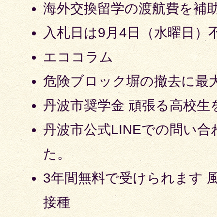
海外交換留学の渡航費を補
入札日は9月4日（水曜日）
エココラム
危険ブロック塀の撤去に最大
丹波市奨学金 頑張る高校生
丹波市公式LINEでの問い
た。
3年間無料で受けられます 
接種