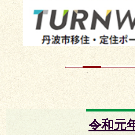
ラ
イ
ド
令和元