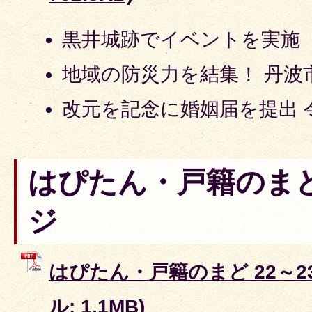
黒井城跡でイベントを実施
地域の防災力を結集！ 丹波
改元を記念に婚姻届を提出 
はぴたん・戸籍のまど 
ジ
はぴたん・戸籍のまど 22～23
ル: 1.1MB)