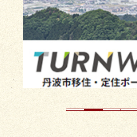
の
ス
ラ
イ
ド