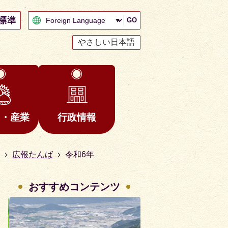
GO
やさしい日本語
と・産業
行政情報
広報たんば
令和6年
おすすめコンテンツ
2
3
枚
枚