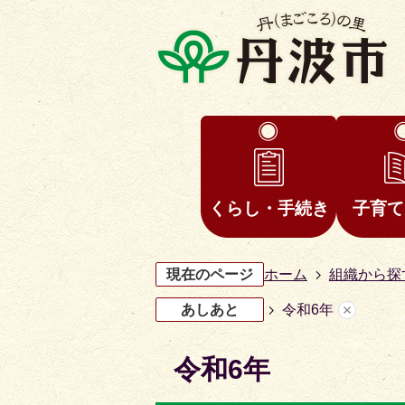
くらし・手続き
子育て
現在のページ
ホーム
組織から探
あしあと
令和6年
令和6年
3
4
枚
枚