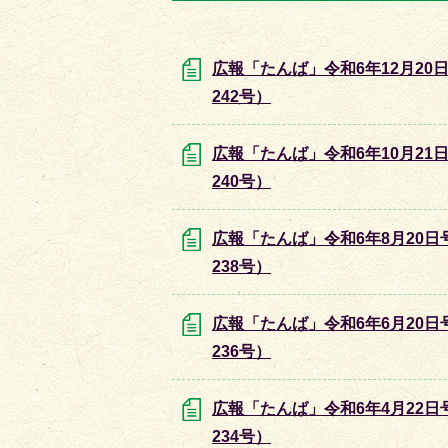
目
目
の
の
ス
ス
広報「たんば」令和6年12月20
ラ
ラ
242号）
イ
イ
ド
ド
広報「たんば」令和6年10月21
240号）
広報「たんば」令和6年8月20日
238号）
広報「たんば」令和6年6月20日
236号）
広報「たんば」令和6年4月22日
234号）