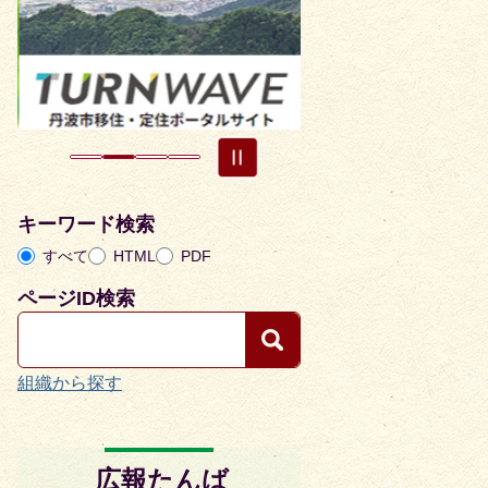
目
目
の
の
ス
ス
ラ
ラ
イ
イ
ド
ド
キーワード検索
すべて
HTML
PDF
ページID検索
組織から探す
広報たんば