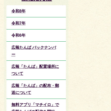
令和8年
令和7年
令和6年
広報たんば バックナンバ
ー
広報「たんば」配置場所に
ついて
広報「たんば」の配布・郵
送について
無料アプリ「マチイロ」で