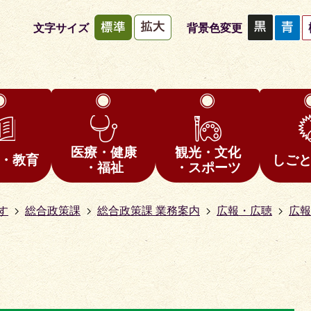
文字サイズ
背景色変更
医療・健康
観光・文化
・教育
しご
・福祉
・スポーツ
す
総合政策課
総合政策課 業務案内
広報・広聴
広報
1
枚