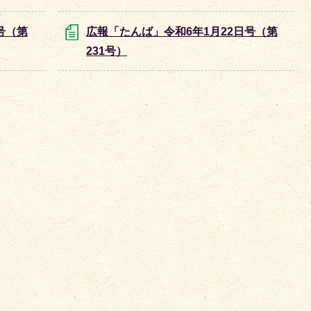
号（第
広報「たんば」令和6年1月22日号（第
231号）