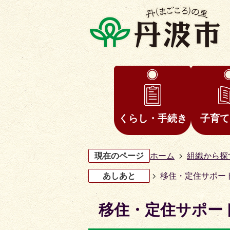
くらし・手続き
子育て
現在のページ
ホーム
組織から探
あしあと
移住・定住サポー
移住・定住サポー
3
4
枚
枚