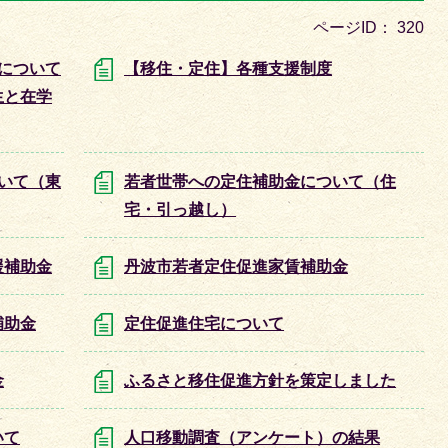
目
ページID：
320
の
ス
について
【移住・定住】各種支援制度
ラ
生と在学
イ
ド
いて（東
若者世帯への定住補助金について（住
宅・引っ越し）
援補助金
丹波市若者定住促進家賃補助金
補助金
定住促進住宅について
金
ふるさと移住促進方針を策定しました
いて
人口移動調査（アンケート）の結果