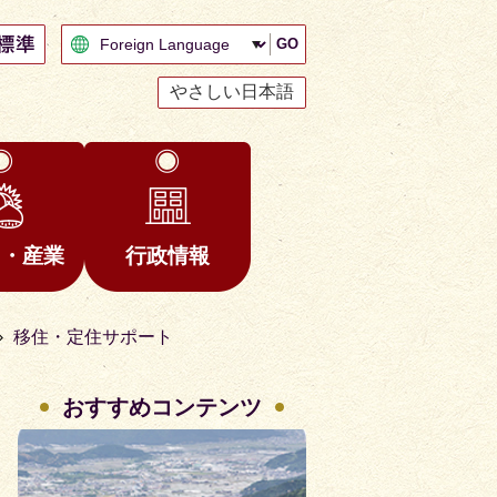
GO
やさしい日本語
と・産業
行政情報
移住・定住サポート
おすすめコンテンツ
2
3
枚
枚