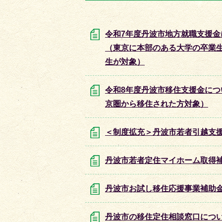
目
目
の
の
ス
ス
令和7年度丹波市地方就職支援金
ラ
ラ
（東京に本部のある大学の卒業
イ
イ
生が対象）
ド
ド
令和8年度丹波市移住支援金につ
京圏から移住された方対象）
＜制度拡充＞丹波市若者引越支
丹波市若者定住マイホーム取得
丹波市お試し移住応援事業補助
丹波市の移住定住相談窓口につ