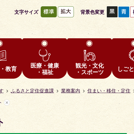
文字サイズ
背景色変更
医療・健康
観光・文化
・教育
しご
・福祉
・スポーツ
す
ふるさと定住促進課
業務案内
住まい・移住・定住
ト
ト
1
枚