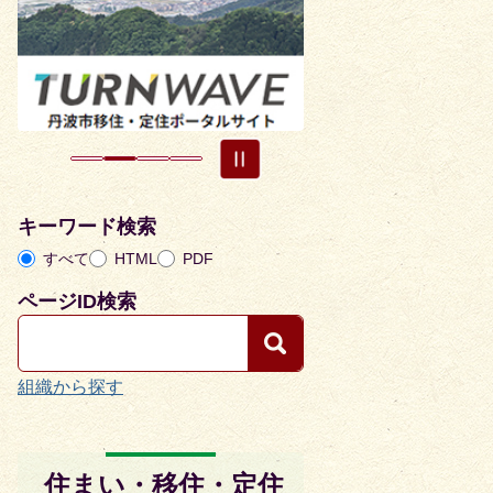
目
目
の
の
ス
ス
ラ
ラ
イ
イ
ド
ド
キーワード検索
すべて
HTML
PDF
ページID検索
組織から探す
住まい・移住・定住