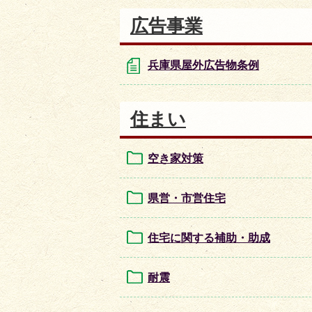
広告事業
兵庫県屋外広告物条例
住まい
空き家対策
県営・市営住宅
住宅に関する補助・助成
耐震