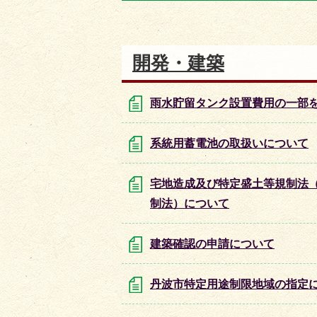
目
目
の
の
ス
ス
開発・建築
ラ
ラ
イ
イ
雨水貯留タンク設置費用の一部
ド
ド
系統用蓄電池の取扱いについて
宅地造成及び特定盛土等規制法
制法）について
建築確認の申請について
丹波市特定用途制限地域の指定