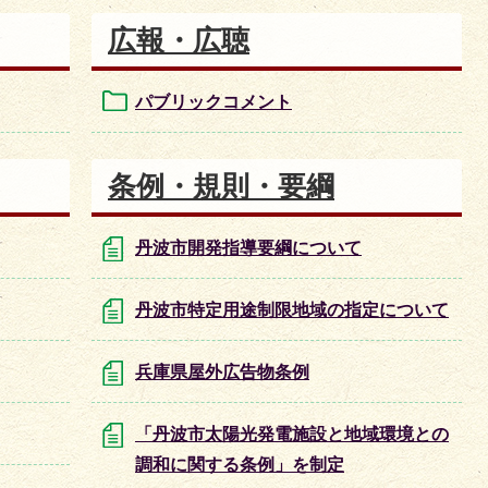
広報・広聴
パブリックコメント
条例・規則・要綱
丹波市開発指導要綱について
丹波市特定用途制限地域の指定について
兵庫県屋外広告物条例
「丹波市太陽光発電施設と地域環境との
調和に関する条例」を制定