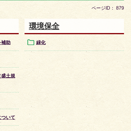
目
ページID：
879
の
ス
環境保全
ラ
イ
を補助
緑化
ド
（盛土規
について