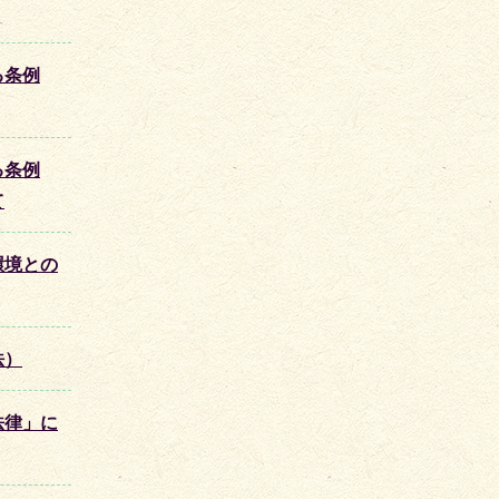
る条例
る条例
て
環境との
法）
法律」に