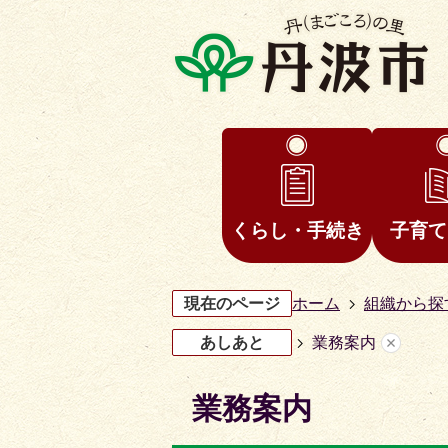
くらし・手続き
子育て
現在のページ
ホーム
組織から探
あしあと
業務案内
業務案内
3
4
枚
枚