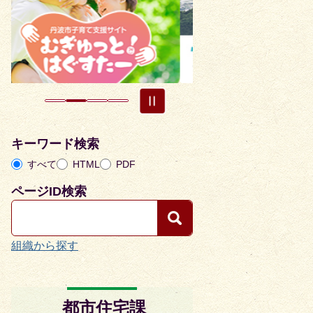
目
目
の
の
ス
ス
ラ
ラ
イ
イ
ド
ド
キーワード検索
すべて
HTML
PDF
ページID検索
組織から探す
都市住宅課