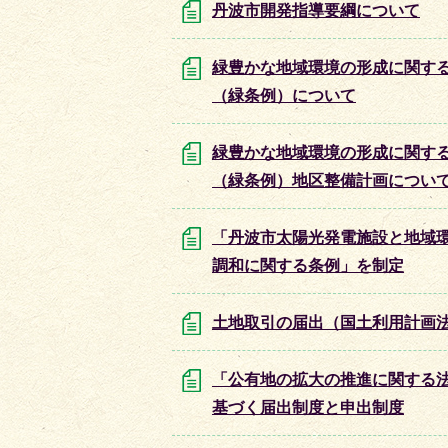
丹波市開発指導要綱について
緑豊かな地域環境の形成に関す
（緑条例）について
緑豊かな地域環境の形成に関す
（緑条例）地区整備計画につい
「丹波市太陽光発電施設と地域
調和に関する条例」を制定
土地取引の届出（国土利用計画
「公有地の拡大の推進に関する
基づく届出制度と申出制度