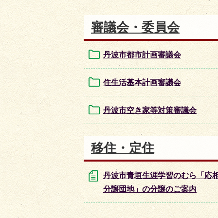
審議会・委員会
丹波市都市計画審議会
住生活基本計画審議会
丹波市空き家等対策審議会
移住・定住
丹波市青垣生涯学習のむら「応
分譲団地」の分譲のご案内