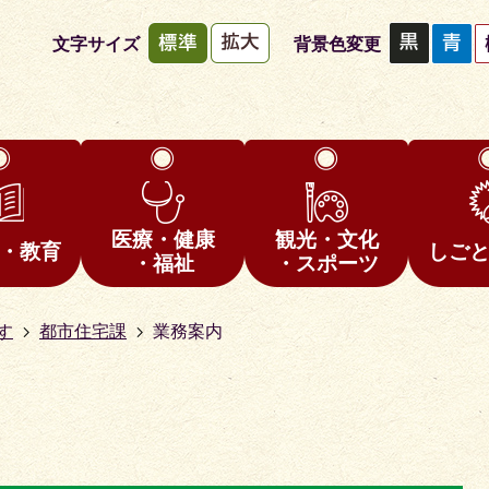
文字サイズ
背景色変更
医療・健康
観光・文化
・教育
しご
・福祉
・スポーツ
す
都市住宅課
業務案内
1
枚