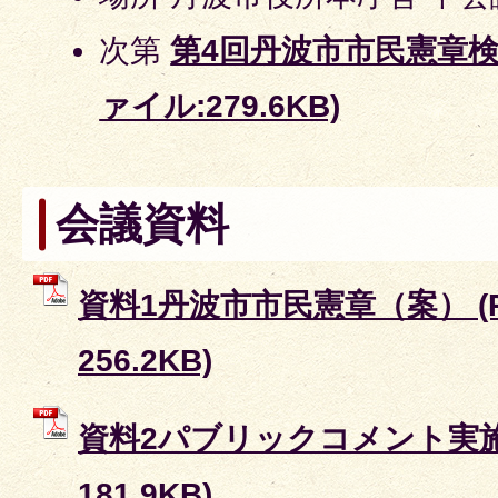
次第
第4回丹波市市民憲章検
ァイル:279.6KB)
会議資料
資料1丹波市市民憲章（案） (
256.2KB)
資料2パブリックコメント実施要
181.9KB)