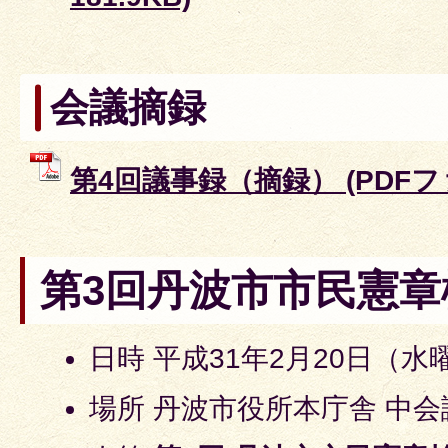
会議摘録
第4回議事録（摘録） (PDFファイ
第3回丹波市市民憲章
日時 平成31年2月20日（水
場所 丹波市役所本庁舎 中会