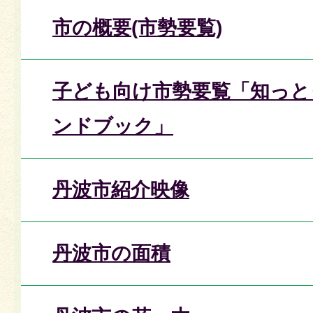
市の概要(市勢要覧)
子ども向け市勢要覧「知っと
ンドブック」
丹波市紹介映像
丹波市の面積