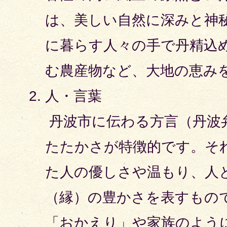
は、美しい自然に深みと神
に暮らす人々の手で丹精込
む農産物など、大地の恵み
人・言葉
丹波市に伝わる方言（丹波
たたかさが特徴的です。そ
た人の優しさや温もり、人
（縁）の豊かさを表すもの
「おかえり」や家族のよう